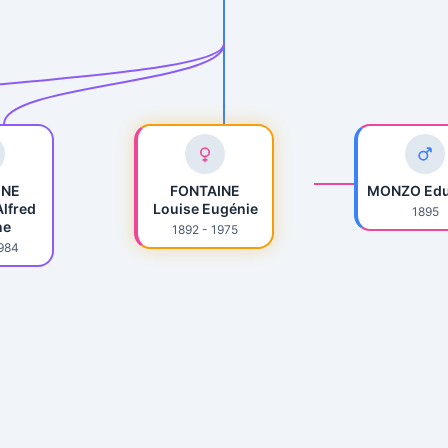
INE
FONTAINE
MONZO Edu
lfred
Louise Eugénie
1895
ne
1892 - 1975
1984