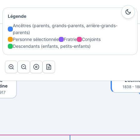
Ma Genealogie
RD
SAGEON
Légende
NE
Alexandre
Joseph
Ancêtres (parents, grands-parents, arrière-grands-
1813 - 1895
parents)
Accueil
/
Généalogie
/
FONTAINE Louise Eugénie
/
Arbre
Personne sélectionnée
Fratrie
Conjoints
Descendants (enfants, petits-enfants)
Arbre de FONTAINE Louise Eugénie
Marie
SAGEON Al
se
Etienn
tine
1838 - 18
917