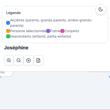
Ma Genealogie
Légende
Ancêtres (parents, grands-parents, arrière-grands-
parents)
Accueil
/
Généalogie
/
FONTAINE Adelaïde Marie Joséphine
/
Arbre
Personne sélectionnée
Fratrie
Conjoints
Descendants (enfants, petits-enfants)
Arbre de FONTAINE Adelaïde Marie
Joséphine
U ?
DELOBEL A
 Rose
Françoi
1762