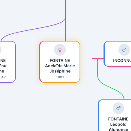
INE
FONTAINE
INCONNU
Paul
Adelaïde Marie
he
Joséphine
1847
1801
FONTAINE
Léopold
Alphonse