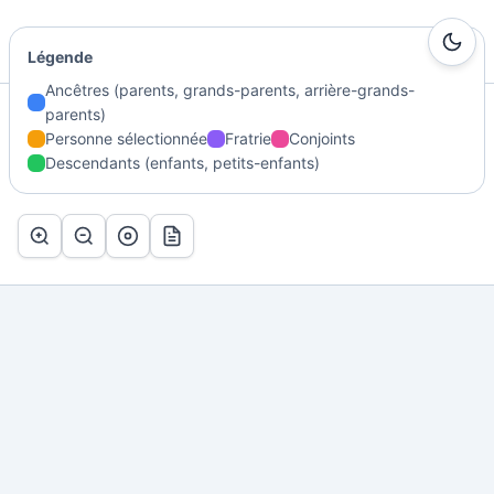
Ma Genealogie
Légende
Ancêtres (parents, grands-parents, arrière-grands-
parents)
Accueil
/
Généalogie
/
ROUYER Marie
/
Arbre
Personne sélectionnée
Fratrie
Conjoints
Descendants (enfants, petits-enfants)
Arbre de ROUYER Marie